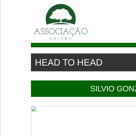
(X) Fechar
Home
News
HEAD TO HEAD
Rankings
Tenistas
SILVIO GO
Jogos
Torneios
Calendário
Reservar Partida