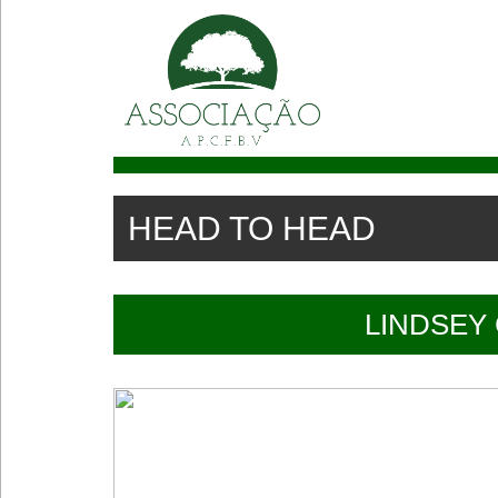
(X) Fechar
Home
News
HEAD TO HEAD
Rankings
Tenistas
LINDSEY 
Jogos
Torneios
Calendário
Reservar Partida